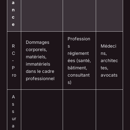
a
n
c
e
Profession
Dommages
R
s
Médeci
corporels,
C
réglement
ns,
matériels,
-
ées (santé,
architec
immatériels
P
bâtiment,
tes,
dans le cadre
ro
consultant
avocats
professionnel
s)
A
s
s
ur
a