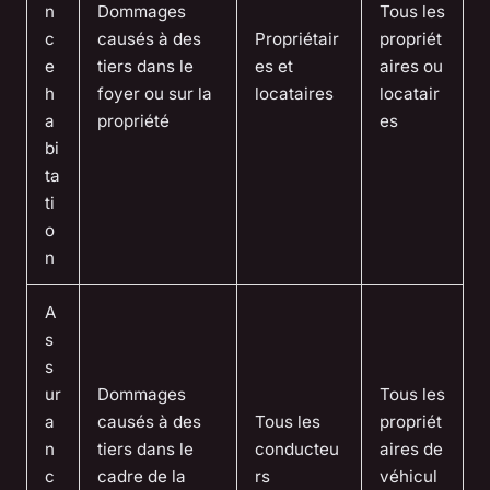
n
Dommages
Tous les
c
causés à des
Propriétair
propriét
e
tiers dans le
es et
aires ou
h
foyer ou sur la
locataires
locatair
a
propriété
es
bi
ta
ti
o
n
A
s
s
ur
Dommages
Tous les
a
causés à des
Tous les
propriét
n
tiers dans le
conducteu
aires de
c
cadre de la
rs
véhicul