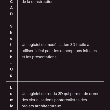
C
de la construction.
A
D
S
k
e
t
Un logiciel de modélisation 3D facile à
c
utiliser, idéal pour les conceptions initiales
h
et les présentations.
-
U
p
L
u
Un logiciel de rendu 3D qui permet de créer
m
des visualisations photoréalistes des
io
projets architecturaux.