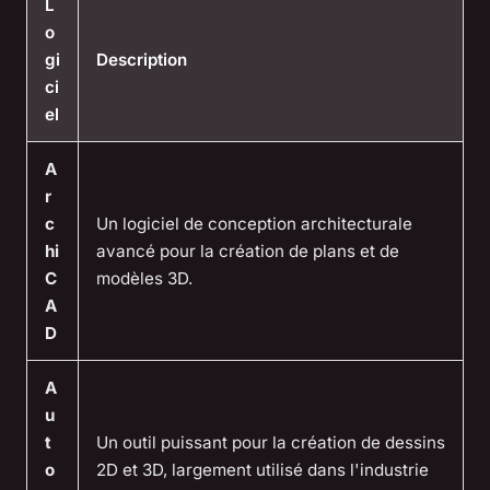
L
o
gi
Description
ci
el
A
r
c
Un logiciel de conception architecturale
hi
avancé pour la création de plans et de
C
modèles 3D.
A
D
A
u
t
Un outil puissant pour la création de dessins
o
2D et 3D, largement utilisé dans l'industrie