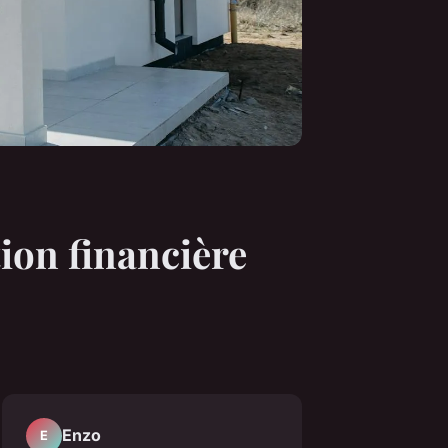
tion financière
Enzo
E